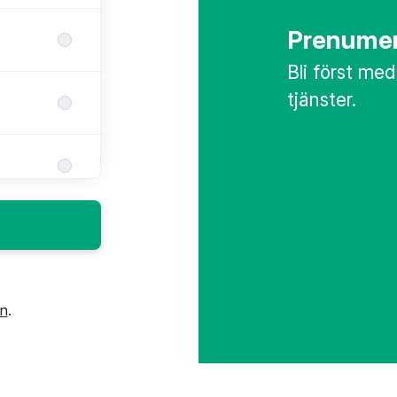
Prenumer
Bli först med
tjänster.
in
.