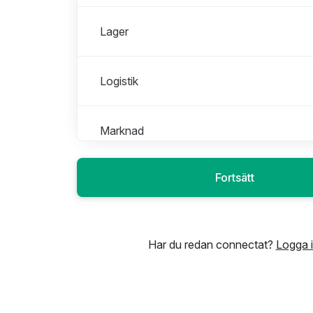
Lager
Logistik
Marknad
Fortsätt
Product Management
Produktutveckling
Har du redan connectat?
Logga 
Supply