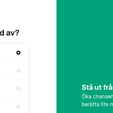
ad av?
Stå ut f
Öka chansen 
berätta lite 