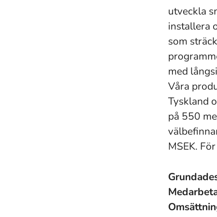
utveckla s
installera
som sträcke
programme
med långsik
Våra produ
Tyskland o
på 550 med
välbefinna
MSEK. För
Grundade
Medarbet
Omsättni