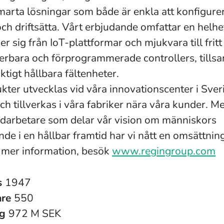
marta lösningar som både är enkla att konfigure
 och driftsätta. Vårt erbjudande omfattar en helh
r sig från IoT-plattformar och mjukvara till fritt
rbara och förprogrammerade controllers, till
tigt hållbara fältenheter.
kter utvecklas vid våra innovationscenter i Sver
ch tillverkas i våra fabriker nära våra kunder. M
arbetare som delar vår vision om människors
nde i en hållbar framtid har vi nått en omsättni
 mer information, besök
www.regingroup.com
s
1947
are
550
ng
972 M SEK