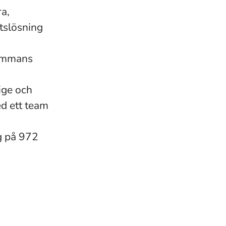
ra,
etslösning
sammans
ige och
ed ett team
ng på 972