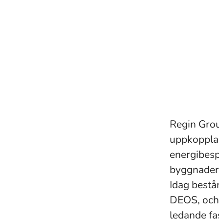
Regin Group
uppkopplad
energibesp
byggnader 
Idag bestå
DEOS, och 
ledande fas