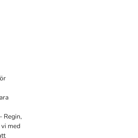
för
ara
– Regin,
 vi med
tt